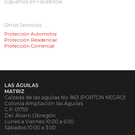
Síguenos en Facebook
Otros Servicios
Protección Automotriz
Protección Residencial
Protección Comercial
LAS ÁGUILAS
MATRIZ
Calzada de las águilas No. 863 (PORTON NEGRO)
Colonia Ampliación las Águilas
C.P. 01759
Del. Álvaro Obregón
Lunes a Viernes 10:00 a 6:00
Sábados 10:00 a 3:00