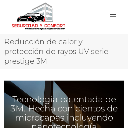
Toggl
Reducción de calor y
protección de rayos UV serie
prestige 3M
naviga
Tecnología patentada de
3M. Hecha con cientos de
microcapas incluyendo
nanotecnología