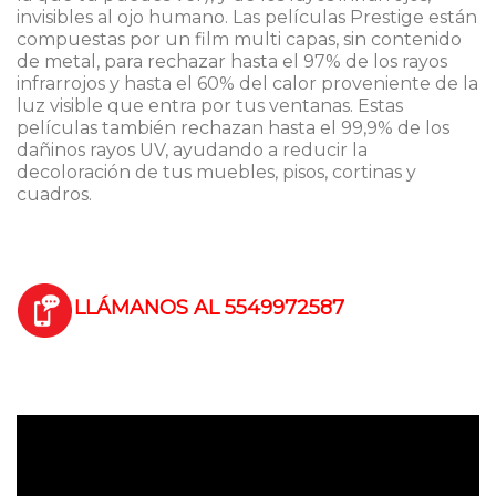
invisibles al ojo humano. Las películas Prestige están
compuestas por un film multi capas, sin contenido
de metal, para rechazar hasta el 97% de los rayos
infrarrojos y hasta el 60% del calor proveniente de la
luz visible que entra por tus ventanas. Estas
películas también rechazan hasta el 99,9% de los
dañinos rayos UV, ayudando a reducir la
decoloración de tus muebles, pisos, cortinas y
cuadros.
LLÁMANOS AL 5549972587