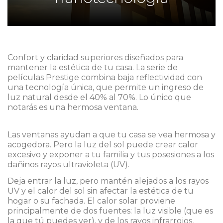
Confort y claridad superiores diseñados para
mantener la estética de tu casa. La serie de
películas Prestige combina baja reflectividad con
una tecnología única, que permite un ingreso de
luz natural desde el 40% al 70%. Lo único que
notarás es una hermosa ventana.
Las ventanas ayudan a que tu casa se vea hermosa y
acogedora. Pero la luz del sol puede crear calor
excesivo y exponer a tu familia y tus posesiones a los
dañinos rayos ultravioleta (UV).
Deja entrar la luz, pero mantén alejados a los rayos
UV y el calor del sol sin afectar la estética de tu
hogar o su fachada. El calor solar proviene
principalmente de dos fuentes: la luz visible (que es
la que tú puedes ver), y de los rayos infrarrojos,