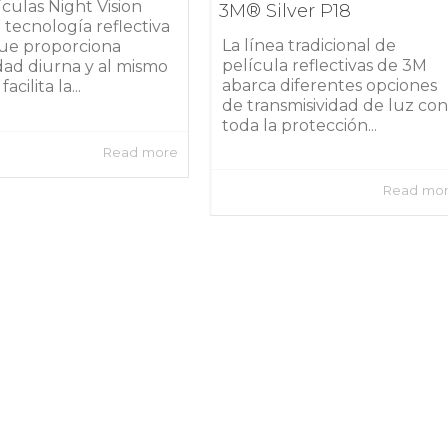
ículas Night Vision
3M® Silver P18
tecnología reflectiva
La línea tradicional de
que proporciona
película reflectivas de 3M
dad diurna y al mismo
abarca diferentes opciones
acilita la...
de transmisividad de luz con
toda la protección...
Read more
Read mo