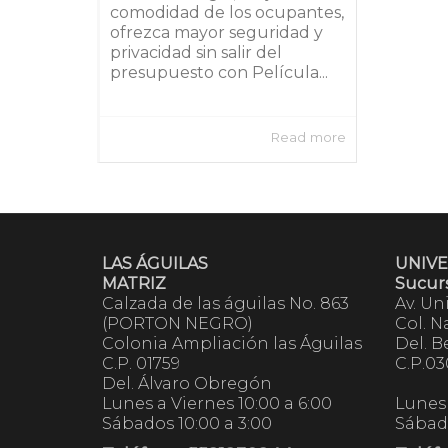
comodidad de los ocupantes,
ofrezca mayor seguridad y
privacidad sin salir del
presupuesto con Película...
Read more
LAS ÁGUILAS
UNIVE
MATRIZ
Sucurs
Calzada de las águilas No. 863
Av. Un
(PORTON NEGRO)
Col. N
Colonia Ampliación las Águilas
Del. B
C.P. 01759
C.P.0
Del. Álvaro Obregón
Lunes a Viernes 10:00 a 6:00
Lunes 
Sábados 10:00 a 3:00
Sábado