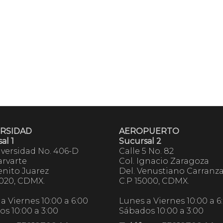
RSIDAD
AEROPUERTO
al 1
Sucursal 2
iversidad No. 406-D
Calle 5 No. 82
arvarte
Col. Ignacio Zaragoza
enito Juarez
Del. Venustiano Carranz
3020, CDMX.
C.P 15000, CDMX.
a Viernes 10:00 a 6:00
Lunes a Viernes 10:00 a 6
s 10:00 a 3:00
Sábados 10:00 a 3:00