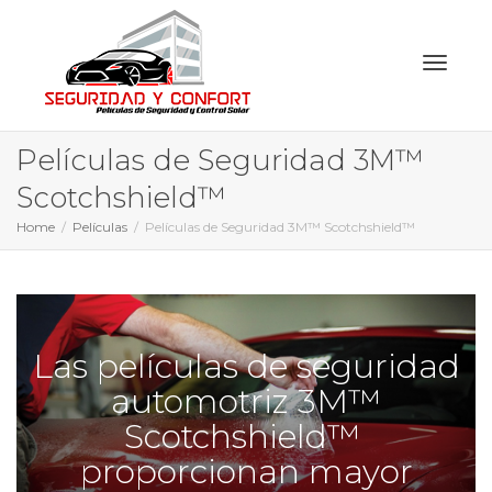
Toggl
Películas de Seguridad 3M™
Scotchshield™
Home
Películas
Películas de Seguridad 3M™ Scotchshield™
naviga
Las películas de seguridad
automotriz 3M™
Scotchshield™
proporcionan mayor