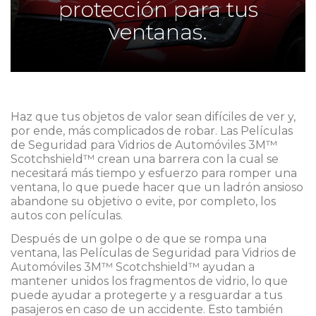
protección para tus
ventanas.
Haz que tus objetos de valor sean difíciles de ver y,
por ende, más complicados de robar. Las Películas
de Seguridad para Vidrios de Automóviles 3M™
Scotchshield™ crean una barrera con la cual se
necesitará más tiempo y esfuerzo para romper una
ventana, lo que puede hacer que un ladrón ansioso
abandone su objetivo o evite, por completo, los
autos con películas.
Después de un golpe o de que se rompa una
ventana, las Películas de Seguridad para Vidrios de
Automóviles 3M™ Scotchshield™ ayudan a
mantener unidos los fragmentos de vidrio, lo que
puede ayudar a protegerte y a resguardar a tus
pasajeros en caso de un accidente. Esto también